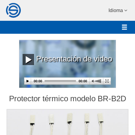
Idioma
Presentación de video
Protector térmico modelo BR-B2D