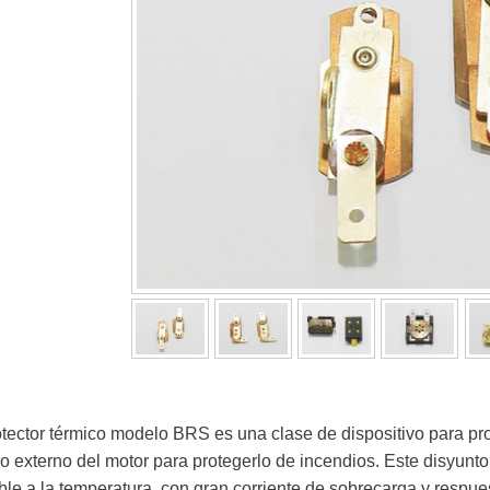
otector térmico modelo BRS es una clase de dispositivo para pro
o externo del motor para protegerlo de incendios. Este disyunto
ble a la temperatura, con gran corriente de sobrecarga y respuest