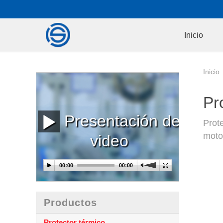
Inicio
Inicio
Pr
Presentación de
Prote
motor
video
Productos
Protector térmico