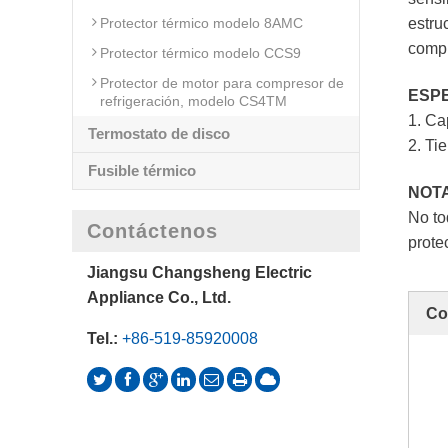
estru
Protector térmico modelo 8AMC
compr
Protector térmico modelo CCS9
Protector de motor para compresor de
ESPE
refrigeración, modelo CS4TM
1. Ca
Termostato de disco
2. Ti
Fusible térmico
NOT
No to
Contáctenos
prote
Jiangsu Changsheng Electric
Appliance Co., Ltd.
Co
Tel.:
+86-519-85920008